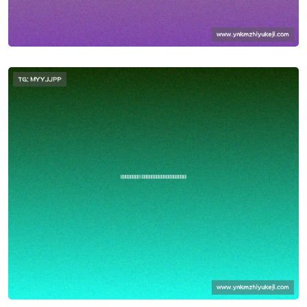
首届世界电子竞技运动会WESG
世界第一场电子竞技比赛
长江电子竞技联赛(长江杯电竞战