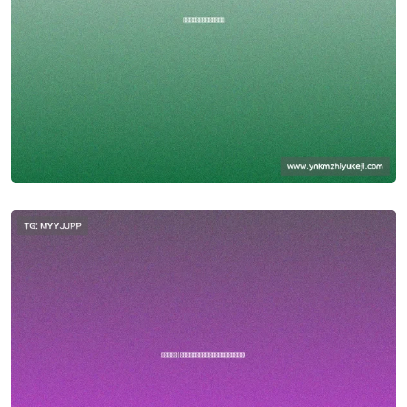
破败的电子竞技女神在线观看