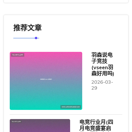
推荐文章
羽森说电
子竞技
(vseen羽
森好用吗)
2026-03-
29
电竞行业月(四
月电竞盛宴启