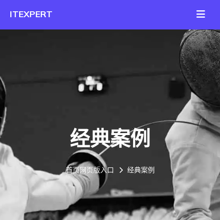
经典案例
首页网页版入口
经典案例