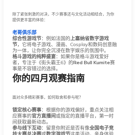
除了紧张刺激的对决，不少赛事还与文化活动相结合，为你
提供更丰富的体验：
老哥俱乐部
综合性游戏节
：例如法国的
上塞纳省数字游戏
节
，它将电子游戏、漫画、Cosplay和数码创意融
为一体，让你完全沉浸在数字娱乐的氛围中。
格斗游戏的纯粹盛宴
：如果你是格斗游戏爱好
者，专注于《街头霸王6》的
Red Bull Kumite
赛
事是不容错过的选择。
你的四月观赛指南
面对众多精彩赛事，如何取舍和参与呢？
锁定核心赛事
：根据你的游戏偏好，重点关注相
应赛事的
官方直播间
或指定的直播平台，第一时
间获取最新动态。
参与线下互动
：留意你附近是否有像
全国电子竞
技大赛总决赛
或
数字游戏节
这类活动，亲身体验