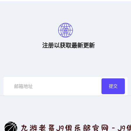
注册以获取最新更新
提交