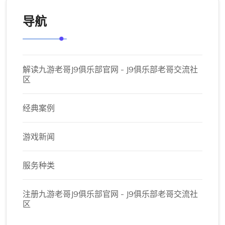
导航
解读九游老哥J9俱乐部官网 - J9俱乐部老哥交流社
区
经典案例
游戏新闻
服务种类
注册九游老哥J9俱乐部官网 - J9俱乐部老哥交流社
区